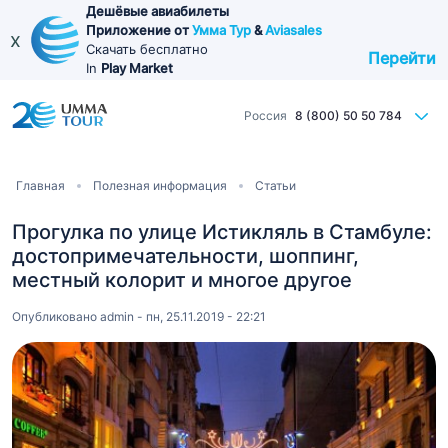
Перейти
Дешёвые авиабилеты
Приложение от
Умма Тур
&
Aviasales
к
x
Скачать бесплатно
Перейти
основному
In
Play Market
содержанию
Россия
8 (800) 50 50 784
Строка
Главная
Полезная информация
Статьи
навигации
Прогулка по улице Истикляль в Стамбуле:
достопримечательности, шоппинг,
местный колорит и многое другое
Опубликовано
admin
-
пн, 25.11.2019 - 22:21