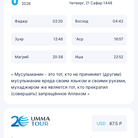
6
Четверг, 21 Сафар 1448
2026
Фаджр
02:20
Восход
04:42
Зухр
12:46
‘Аср
16:57
Магриб
20:38
Иша
22:52
Мусульманин – это тот, кто не причиняет (другим)
мусульманам вреда своим языком и своими руками,
мухаджиром же является тот, кто прекратил
(совершать) запрещённое Аллахом
USD
87.5 Р