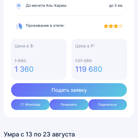
До мечети Аль-Харам:
до 3 км.
Проживание в отеле:
Цена в $:
Цена в Р:
1 560
137 280
1 360
119 680
Подать заявку
✍🏻 WhatsApp
Позвонить
Поделиться
Умра с 13 по 23 августа