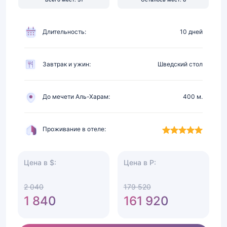
Харама,
питание
Длительность:
10 дней
Завтрак и ужин:
Шведский стол
До мечети Аль-Харам:
400 м.
Проживание в отеле:
Цена в $:
Цена в Р:
2 040
179 520
1 840
161 920