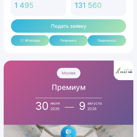
1 495
131 560
Подать заявку
✍🏻 WhatsApp
Позвонить
Поделиться
Умра
Премиум
Москва
с
Премиум
30
июля
по
30
9
июля
августа
9
2026
2026
августа
2026
|