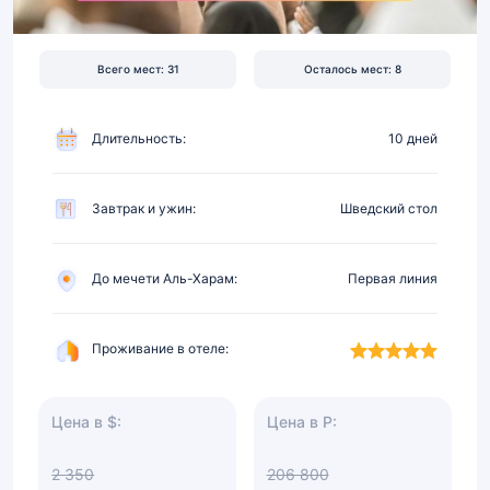
первой
линии,
питание
Всего мест: 31
Осталось мест: 8
Длительность:
10 дней
Завтрак и ужин:
Шведский стол
До мечети Аль-Харам:
Первая линия
Проживание в отеле:
Цена в $:
Цена в Р:
2 350
206 800