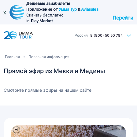
Перейти
Дешёвые авиабилеты
Приложение от
Умма Тур
&
Aviasales
к
x
Скачать бесплатно
Перейти
основному
In
Play Market
содержанию
Россия
8 (800) 50 50 784
Строка
Главная
Полезная информация
навигации
Прямой эфир из Мекки и Медины
Смотрите прямые эфиры на нашем сайте