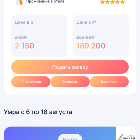
Проживание в отеле:
Цена в $:
Цена в Р:
2 350
206 800
2 150
189 200
Подать заявку
✍🏻 WhatsApp
Позвонить
Поделиться
Умра с 6 по 16 августа
Умра
Всё
Москва