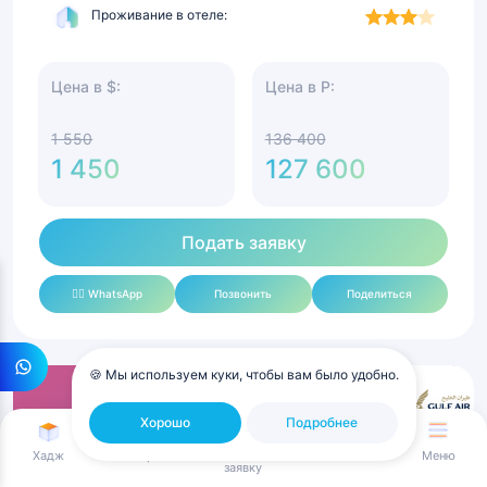
Проживание в отеле:
Цена в $:
Цена в Р:
1 550
136 400
1 450
127 600
Подать заявку
✍🏻 WhatsApp
Позвонить
Поделиться
🍪 Мы используем куки, чтобы вам было удобно.
Умра
Премиум
Москва
Хорошо
Подробнее
с
Оставить
Премиум
17
Хадж
Умра
Авиабилеты
Меню
заявку
по