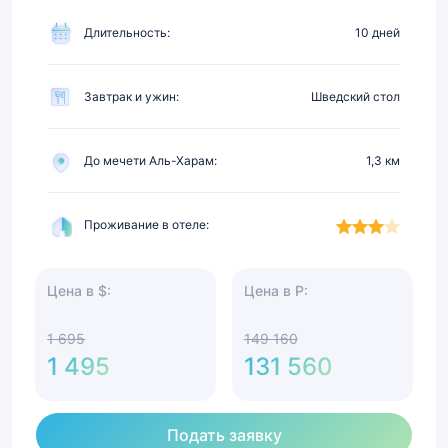
питание
Длительность:
10 дней
Завтрак и ужин:
Шведский стол
До мечети Аль-Харам:
1,3 км
Проживание в отеле:
Цена в $:
Цена в Р:
1 695
149 160
1 495
131 560
Подать заявку