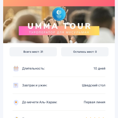
2026
|
Перелет,
отель
5★
на
первой
линии,
Всего мест: 31
Осталось мест: 0
питание
Длительность:
10 дней
Завтрак и ужин:
Шведский стол
До мечети Аль-Харам:
Первая линия