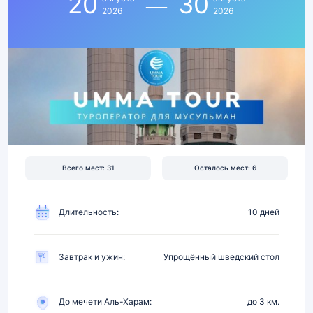
20
30
30
2026
2026
августа
2026
|
Перелет,
отель
4★
в
3
км
Всего мест: 31
Осталось мест: 6
от
Харама,
питание
Длительность:
10 дней
Завтрак и ужин:
Упрощённый шведский стол
До мечети Аль-Харам:
до 3 км.