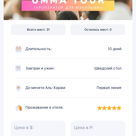
на
первой
линии,
питание
Всего мест: 31
Осталось мест: 0
Длительность:
10 дней
Завтрак и ужин:
Шведский стол
До мечети Аль-Харам:
Первая линия
Проживание в отеле:
Цена в $:
Цена в Р: