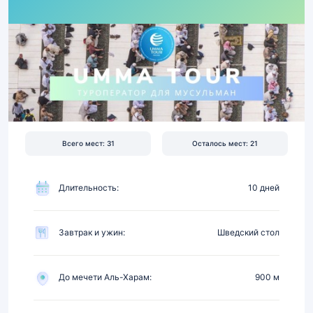
2026
|
Перелёт,
отель
4★
в
900
м
от
Всего мест: 31
Осталось мест: 21
Харама,
питание
Длительность:
10 дней
Завтрак и ужин:
Шведский стол
До мечети Аль-Харам:
900 м