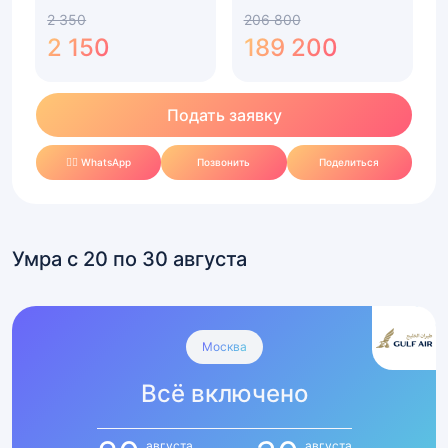
2 350
206 800
2 150
189 200
Подать заявку
✍🏻 WhatsApp
Позвонить
Поделиться
Умра с 20 по 30 августа
Умра
Всё
Москва
включено
Всё включено
с
20
по
августа
августа