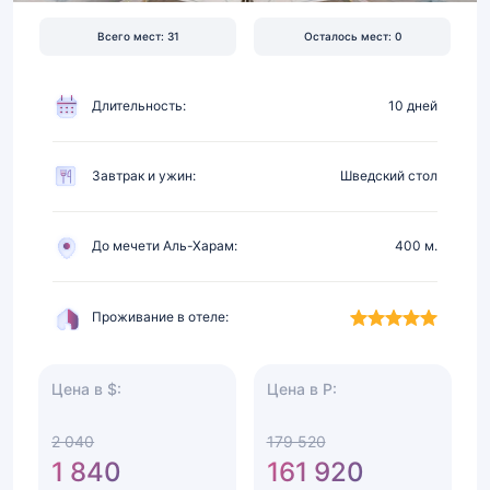
от
Всего мест: 31
Осталось мест: 0
Харама,
питание
Длительность:
10 дней
Завтрак и ужин:
Шведский стол
До мечети Аль-Харам:
400 м.
Проживание в отеле:
Цена в $:
Цена в Р:
2 040
179 520
1 840
161 920