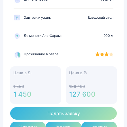
Завтрак и ужин:
Шведский стол
До мечети Аль-Харам:
900 м
Проживание в отеле:
Цена в $:
Цена в Р:
1 550
136 400
1 450
127 600
Подать заявку
✍🏻 WhatsApp
Позвонить
Поделиться