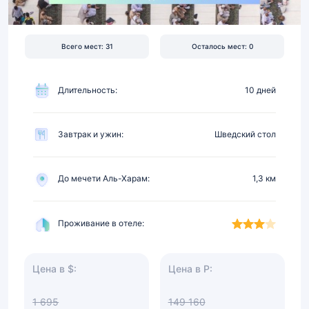
в
1.3
км
Всего мест: 31
Осталось мест: 0
от
Харама,
питание
Длительность:
10 дней
Завтрак и ужин:
Шведский стол
До мечети Аль-Харам:
1,3 км
Проживание в отеле:
Цена в $:
Цена в Р:
1 695
149 160