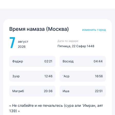
Время намаза (Москва)
изменить город
7
Дата по хиджре:
август
Пятница, 22 Сафар 1448
2026
Фаджр
02:21
Восход
04:44
Зухр
12:46
‘Аср
16:56
Магриб
20:36
Иша
22:51
Не слабейте и не печальтесь (сура али ‘Имран, аят
139)