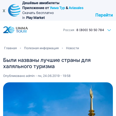
Перейти
Дешёвые авиабилеты
Приложение от
Умма Тур
&
Aviasales
к
x
Скачать бесплатно
Перейти
основному
In
Play Market
содержанию
Россия
8 (800) 50 50 784
Строка
Главная
Полезная информация
Новости
навигации
Были названы лучшие страны для
халяльного туризма
Опубликовано
admin
-
пн, 24.06.2019 - 19:58