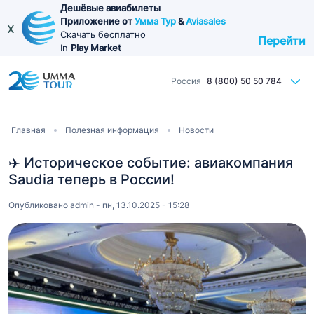
Перейти
Дешёвые авиабилеты
Приложение от
Умма Тур
&
Aviasales
к
x
Скачать бесплатно
Перейти
основному
In
Play Market
содержанию
Россия
8 (800) 50 50 784
Строка
Главная
Полезная информация
Новости
навигации
✈️ Историческое событие: авиакомпания
Saudia теперь в России!
Опубликовано
admin
-
пн, 13.10.2025 - 15:28