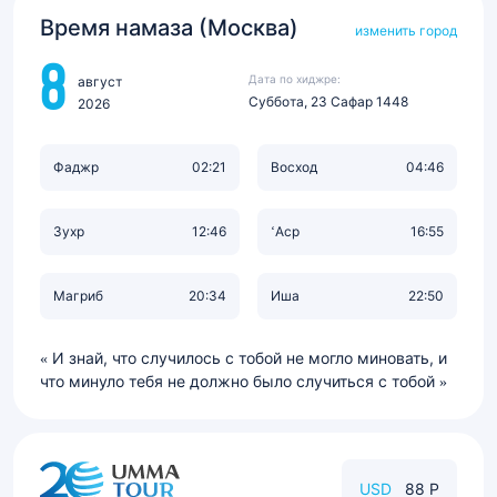
Время намаза (Москва)
изменить город
8
Дата по хиджре:
август
Суббота, 23 Сафар 1448
2026
Фаджр
02:21
Восход
04:46
Зухр
12:46
‘Аср
16:55
Магриб
20:34
Иша
22:50
И знай, что случилось с тобой не могло миновать, и
что минуло тебя не должно было случиться с тобой
USD
88 Р