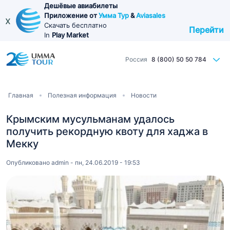
Перейти
Дешёвые авиабилеты
Приложение от
Умма Тур
&
Aviasales
к
x
Скачать бесплатно
Перейти
основному
In
Play Market
содержанию
Россия
8 (800) 50 50 784
Строка
Главная
Полезная информация
Новости
навигации
Крымским мусульманам удалось
получить рекордную квоту для хаджа в
Мекку
Опубликовано
admin
-
пн, 24.06.2019 - 19:53