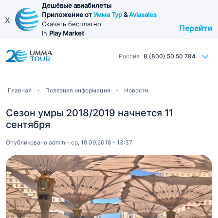
Перейти
Дешёвые авиабилеты
Приложение от
Умма Тур
&
Aviasales
к
x
Скачать бесплатно
Перейти
основному
In
Play Market
содержанию
Россия
8 (800) 50 50 784
Строка
Главная
Полезная информация
Новости
навигации
Сезон умры 2018/2019 начнется 11
сентября
Опубликовано
admin
-
ср, 19.09.2018 - 13:37