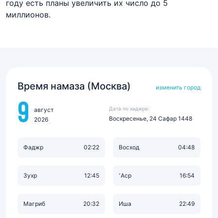
году есть планы увеличить их число до 5
миллионов.
Время намаза (Москва)
изменить город
9
Дата по хиджре:
август
Воскресенье, 24 Сафар 1448
2026
Фаджр
02:22
Восход
04:48
Зухр
12:45
‘Аср
16:54
Магриб
20:32
Иша
22:49