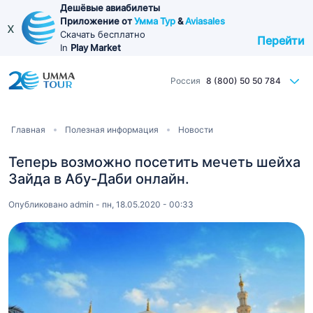
Перейти
Дешёвые авиабилеты
Приложение от
Умма Тур
&
Aviasales
к
x
Скачать бесплатно
Перейти
основному
In
Play Market
содержанию
Россия
8 (800) 50 50 784
Строка
Главная
Полезная информация
Новости
навигации
Теперь возможно посетить мечеть шейха
Зайда в Абу-Даби онлайн.
Опубликовано
admin
-
пн, 18.05.2020 - 00:33