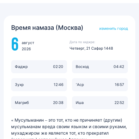
Время намаза (Москва)
изменить город
6
Дата по хиджре:
август
Четверг, 21 Сафар 1448
2026
Фаджр
02:20
Восход
04:42
Зухр
12:46
‘Аср
16:57
Магриб
20:38
Иша
22:52
Мусульманин – это тот, кто не причиняет (другим)
мусульманам вреда своим языком и своими руками,
мухаджиром же является тот, кто прекратил