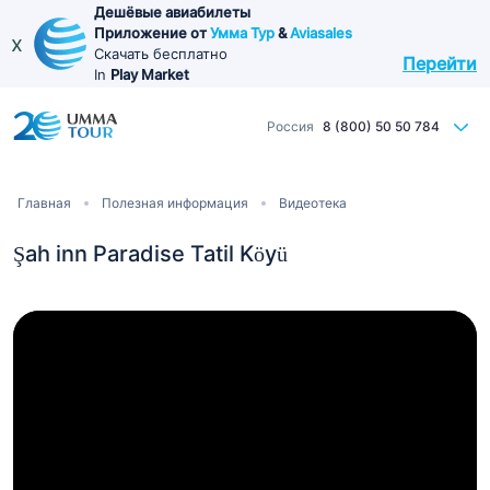
Перейти
Дешёвые авиабилеты
Приложение от
Умма Тур
&
Aviasales
к
x
Скачать бесплатно
Перейти
основному
In
Play Market
содержанию
Россия
8 (800) 50 50 784
Строка
Главная
Полезная информация
Видеотека
навигации
Şah inn Paradise Tatil Köyü