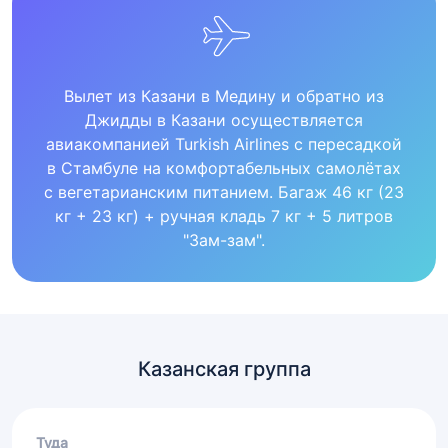
Вылет из Казани в Медину и обратно из
Джидды в Казани осуществляется
авиакомпанией Turkish Airlines с пересадкой
в Стамбуле на комфортабельных самолётах
с вегетарианским питанием. Багаж 46 кг (23
кг + 23 кг) + ручная кладь 7 кг + 5 литров
"Зам-зам".
Казанская группа
Туда