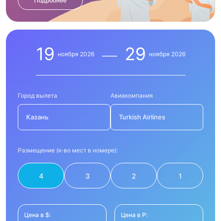
Подробнее
19
29
ноября
2026
ноября
2026
Город вылета
Авиакомпания
Казань
Turkish Airlines
Размещение (к-во мест в номере):
4
3
2
1
Цена в $:
Цена в Р: