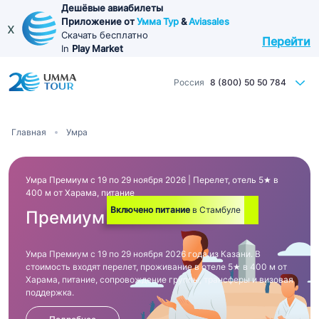
Перейти
Дешёвые авиабилеты
Приложение от
Умма Тур
&
Aviasales
к
x
Скачать бесплатно
Перейти
основному
In
Play Market
содержанию
Россия
8 (800) 50 50 784
Строка
Главная
Умра
навигации
Умра Премиум с 19 по 29 ноября 2026 | Перелет, отель 5★ в
400 м от Харама, питание
Включено питание
в Стамбуле
Премиум
Умра Премиум с 19 по 29 ноября 2026 года из Казани. В
стоимость входят перелет, проживание в отеле 5★ в 400 м от
Харама, питание, сопровождение группы, трансферы и визовая
поддержка.