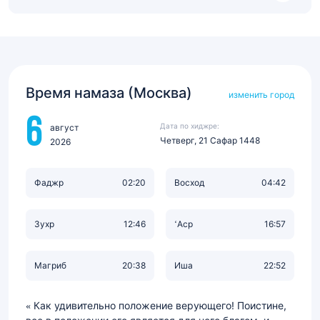
Время намаза (Москва)
изменить город
6
Дата по хиджре:
август
Четверг, 21 Сафар 1448
2026
Фаджр
02:20
Восход
04:42
Зухр
12:46
‘Аср
16:57
Магриб
20:38
Иша
22:52
Как удивительно положение верующего! Поистине,