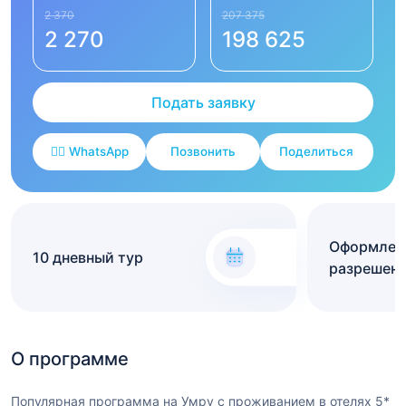
2 370
207 375
2 270
198 625
Подать заявку
✍🏻 WhatsApp
Позвонить
Поделиться
Оформлени
10 дневный тур
разрешени
О программе
Популярная программа на Умру с проживанием в отелях 5*