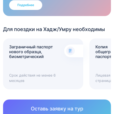
в которые для размещения дополнительных гостей
Подробнее
устанавливаются передвижные раскладные кровати.
Такие дополнительные спальные места обычно
компактные, мобильные и предназначены для
Для поездки на Хадж/Умру необходимы
временного размещения, поэтому следует
учитывать, что уровень комфорта и свободного
пространства в номере может быть ниже, чем в
Заграничный паспорт
Копия
стандартных двухместных вариантах.
нового образца,
общегра
биометрический
паспорта
Срок действия не менее 6
Лицевая с
месяцев
страница 
Оставь заявку на тур