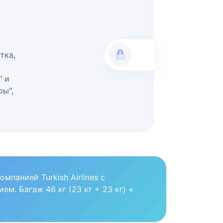
тка,
" и
ры",
панией Turkish Airlines с
м. Багаж 46 кг (23 кг + 23 кг) +