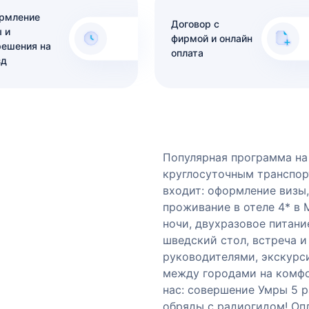
рмление
Договор с
 и
фирмой и онлайн
решения на
оплата
зд
Популярная программа на 
круглосуточным транспор
входит: оформление визы, 
проживание в отеле 4* в М
ночи, двухразовое питани
шведский стол, встреча 
руководителями, экскурс
между городами на комфо
нас: совершение Умры 5 р
обряды с радиогидом! Опл