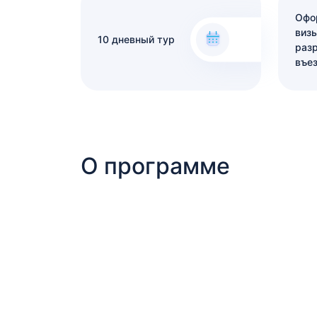
Офо
визы
10 дневный тур
раз
въе
О программе