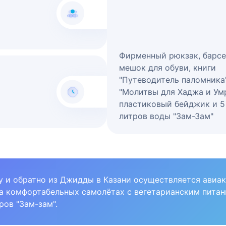
Фирменный рюкзак, барсе
мешок для обуви, книги
"Путеводитель паломника
"Молитвы для Хаджа и Ум
пластиковый бейджик и 5
литров воды "Зам-Зам"
 и обратно из Джидды в Казани осуществляется авиаком
а комфортабельных самолётах с вегетарианским питание
ров "Зам-зам".