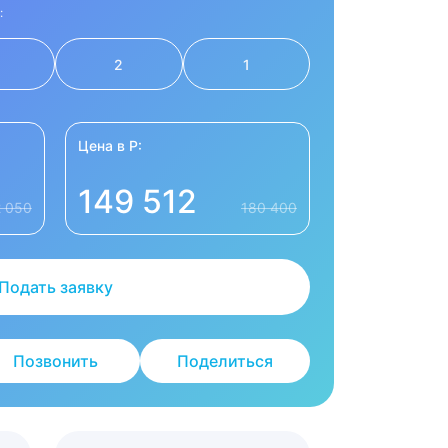
:
2
1
Цена в Р:
149 512
2 050
180 400
Подать заявку
Позвонить
Поделиться