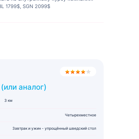
BL 1799$, SGN 2099$
(или аналог)
3 км
Четырехместное
Завтрак и ужин - упрощённый шведский стол