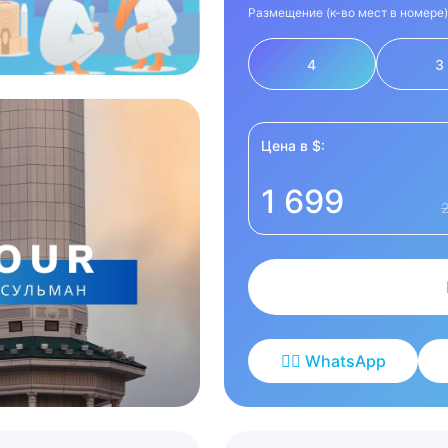
Размещение (к-во мест в номере)
4
3
Цена в $:
1 699
✍🏻 WhatsApp