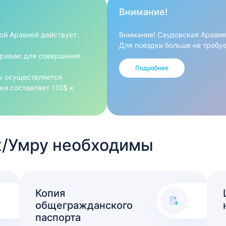
Внимание!
ой Аравией действует
Внимание! Саудовская Аравия
Для поездки больше не требуе
Аравию для совершения
вакцинации. Ношение масок в
дистанцирование - так же от
Подробнее
ы осуществляется
ки составляет 110$ к
ж/Умру необходимы
Копия
общегражданского
паспорта