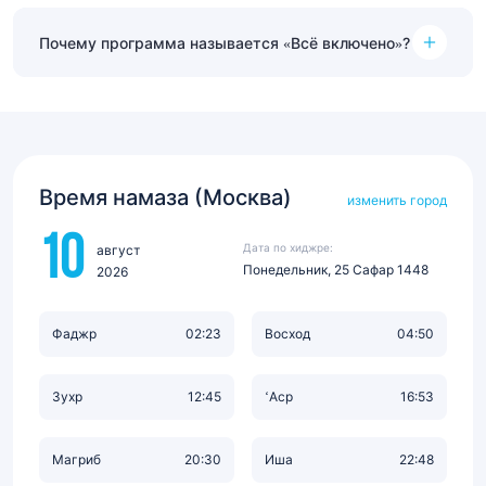
Почему программа называется «Всё включено»?
Время намаза (Москва)
изменить город
10
Дата по хиджре:
август
Понедельник, 25 Сафар 1448
2026
Фаджр
02:23
Восход
04:50
Зухр
12:45
‘Аср
16:53
Магриб
20:30
Иша
22:48