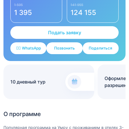
1 595
141 955
1 395
124 155
Подать заявку
✍🏻 WhatsApp
Позвонить
Поделиться
Оформлени
10 дневный тур
разрешени
О программе
Популярная программа на Умру с проживанием в отелях 3-