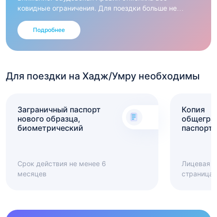
ковидные ограничения. Для поездки больше не
требуется ПЦР-тест и сертификат о вакцинации.
Ношение масок внутри страны и социальное
Подробнее
дистанцирование - так же отменены.
Для поездки на Хадж/Умру необходимы
Заграничный паспорт
Копия
нового образца,
общегра
биометрический
паспорта
Срок действия не менее 6
Лицевая с
месяцев
страница 