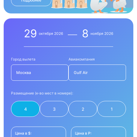
Подробнее
29
8
октября
2026
ноября
2026
Город вылета
Авиакомпания
Москва
Gulf Air
Размещение (к-во мест в номере):
4
3
2
1
Цена в $:
Цена в Р: