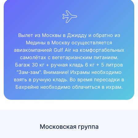
Вылет из Москвы в Джидду и обратно из
Медины в Москву осуществляется
авиакомпанией Gulf Air на комфортабельных
самолётах с вегетарианским питанием.
Багаж 30 кг + ручная кладь 6 кг + 5 литров
"Зам-зам". Внимание! Ихрамы необходимо
взять в ручную кладь. Во время пересадки в
Бахрейне необходимо облачиться в ихрам.
Московская группа